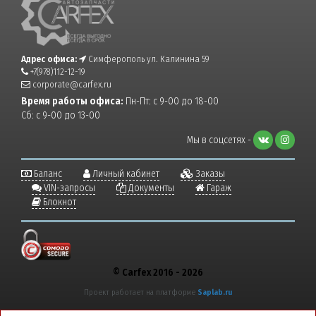
Адрес офиса:
Симферополь ул. Калинина 59
+7(978)112-12-19
corporate@carfex.ru
Время работы офиса:
Пн-Пт: с 9-00 до 18-00
Сб: с 9-00 до 13-00
Мы в соцсетях -
Баланс
Личный кабинет
Заказы
VIN-запросы
Документы
Гараж
Блокнот
© Carfex 2016 - 2026
Проект работает на платформе
Saplab.ru