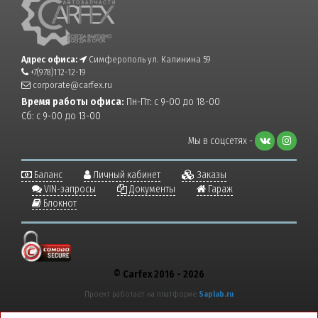
Адрес офиса:
Симферополь ул. Калинина 59
+7(978)112-12-19
corporate@carfex.ru
Время работы офиса:
Пн-Пт: с 9-00 до 18-00
Сб: с 9-00 до 13-00
Мы в соцсетях -
Баланс
Личный кабинет
Заказы
VIN-запросы
Документы
Гараж
Блокнот
© Carfex 2016 - 2026
Проект работает на платформе
Saplab.ru