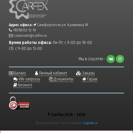
Адрес офиса:
Симферополь ул. Калинина 59
+7(978)112-12-19
corporate@carfex.ru
Время работы офиса:
Пн-Пт: с 9-00 до 18-00
Сб: с 9-00 до 13-00
Мы в соцсетях -
Баланс
Личный кабинет
Заказы
VIN-запросы
Документы
Гараж
Блокнот
© Carfex 2016 - 2026
Проект работает на платформе
Saplab.ru