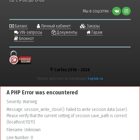
Сб: с 9-00 до 13-00
Мы в соцсетях -
Баланс
Личный кабинет
Заказы
VIN-запросы
Документы
Гараж
Блокнот
© Carfex 2016 - 2026
Проект работает на платформе
Saplab.ru
A PHP Error was encountered
Severity: Warning
Message: session_write_close(): Failed to write session data (user).
Please verify that the current setting of session.save_path is correct
(localhost:11211)
Filename: Unknown
Line Number: 0