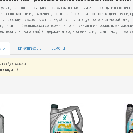
cлужит для повышения давления масла и снижения его расхода в изношенн
азование копоти и дымление двигателя. Снижает износ новых двигателей, п
лей надежную смазочную пленку, обеспечивающую безотказную работу дв
т двигателя. Смешиваема со всеми синтетическими и минеральными масла
температуре двигателя). Содержимого одной емкости достаточно для масл
Применимость
Замены
сть:
Для масла
овки, л:
0,3