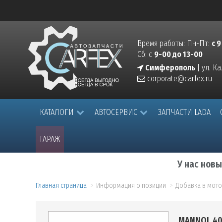
Время работы: Пн-Пт:
с 9
Сб: с
9-00 до 13-00
Симферополь
| ул. К
corporate@carfex.ru
КАТАЛОГИ
АВТОСЕРВИС
ЗАПЧАСТИ LADA
ГАРАЖ
У нас нов
Главная страница
Информация о позиции
Добавка в мото
MANNOL 40