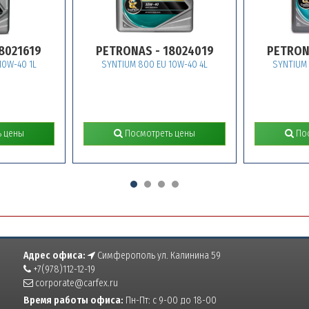
1619
PETRONAS - 18024019
PETRONAS 
40 1L
SYNTIUM 800 EU 10W-40 4L
SYNTIUM 800 
ны
Посмотреть цены
Посмот
Адрес офиса:
Симферополь ул. Калинина 59
+7(978)112-12-19
corporate@carfex.ru
Время работы офиса:
Пн-Пт: с 9-00 до 18-00