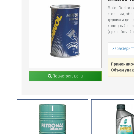
Motor Doctor 
сгорания, обр
трущихся дета
холодный стар
(при рабочей 
Применимо
Объем упак
Посмотреть цены