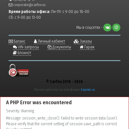
corporate@carfex.ru
Время работы офиса:
Пн-Пт: с 9-00 до 18-00
Сб: с 9-00 до 13-00
Мы в соцсетях -
Баланс
Личный кабинет
Заказы
VIN-запросы
Документы
Гараж
Блокнот
© Carfex 2016 - 2026
Проект работает на платформе
Saplab.ru
A PHP Error was encountered
Severity: Warning
Message: session_write_close(): Failed to write session data (user).
Please verify that the current setting of session.save_path is correct