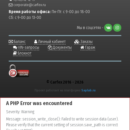
corporate@carfex.ru
Время работы офиса:
Пн-Пт: с 9-00 до 18-00
Сб: с 9-00 до 13-00
Мы в соцсетях -
Баланс
Личный кабинет
Заказы
VIN-запросы
Документы
Гараж
Блокнот
© Carfex 2016 - 2026
Проект работает на платформе
Saplab.ru
A PHP Error was encountered
Severity: Warning
Message: session_write_close(): Failed to write session data (user).
Please verify that the current setting of session.save_path is correct