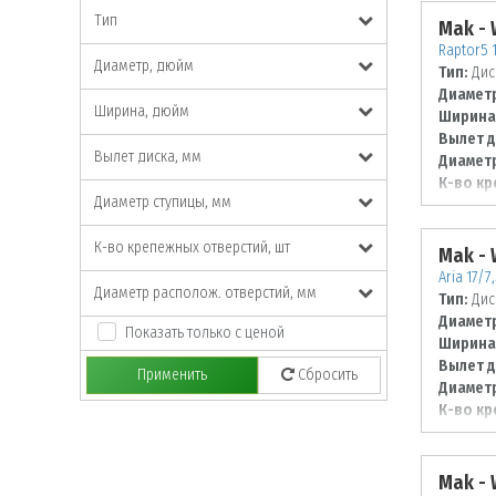
Тип
Mak -
Raptor5 
Диаметр, дюйм
Тип:
Дис
Диаметр
Ширина, дюйм
Ширина
Вылет д
Вылет диска, мм
Диаметр
К-во кр
Диаметр ступицы, мм
Диаметр
112
К-во крепежных отверстий, шт
Mak -
Aria 17/7
Диаметр располож. отверстий, мм
Тип:
Дис
Диаметр
Показать только с ценой
Ширина
Вылет д
Применить
Сбросить
Диаметр
К-во кр
Диаметр
139,7
Mak -