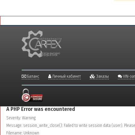
Баланс
Личный кабинет
Заказы
VIN-за
A PHP Error was encountered
Severity: Warning
Message: session_write_close(): Failed to write session data (user). Please v
Filename: Unknown