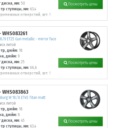
 диска, мм:
50
Посмотреть цены
тр ступицы, мм:
63,4
крепежных отверстий, шт:
5
тр располож. отверстий, мм:
- WHS083261
18/9 ET25 Gun metallic - mirror face
иск литой
тр, дюйм:
18
а, дюйм:
9
 диска, мм:
25
Посмотреть цены
тр ступицы, мм:
66,6
крепежных отверстий, шт:
5
тр располож. отверстий, мм:
- WHS083863
burg W 18/8 ET45 Titan matt
иск литой
тр, дюйм:
18
а, дюйм:
8
 диска, мм:
45
Посмотреть цены
тр ступицы, мм:
63,4