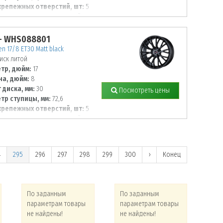
крепежных отверстий, шт:
5
тр располож. отверстий, мм:
- WHS088801
n 17/8 ET30 Matt black
иск литой
тр, дюйм:
17
а, дюйм:
8
 диска, мм:
30
Посмотреть цены
тр ступицы, мм:
72,6
крепежных отверстий, шт:
5
тр располож. отверстий, мм:
4
295
296
297
298
299
300
›
Конец
По заданным
По заданным
По
параметрам товары
параметрам товары
па
не найдены!
не найдены!
не 