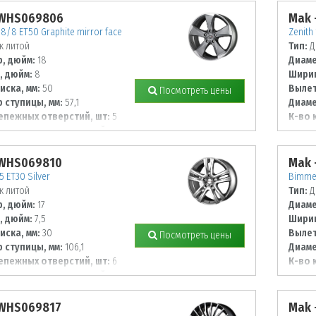
 WHS069806
Mak 
18/8 ET50 Graphite mirror face
Zenith 
к литой
Тип:
Д
, дюйм:
18
Диаме
, дюйм:
8
Ширин
иска, мм:
50
Вылет
Посмотреть цены
 ступицы, мм:
57,1
Диаме
епежных отверстий, шт:
5
К-во 
 располож. отверстий, мм:
Диаме
108
 WHS069810
Mak 
,5 ET30 Silver
Bimmer
к литой
Тип:
Д
, дюйм:
17
Диаме
, дюйм:
7,5
Ширин
иска, мм:
30
Вылет
Посмотреть цены
 ступицы, мм:
106,1
Диаме
епежных отверстий, шт:
6
К-во 
 располож. отверстий, мм:
Диаме
120
 WHS069817
Mak 