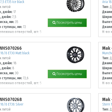
/7,5 ET35 Ice black
Aria 18
к литой
Тип:
Д
, дюйм:
17
Диаме
, дюйм:
7,5
Ширин
иска, мм:
35
Вылет
Посмотреть цены
 ступицы, мм:
72
Диаме
епежных отверстий, шт:
5
К-во 
 располож. отверстий, мм:
Диаме
130
 WHS070266
Mak 
18/8 ET30 Matt black
Munche
к литой
Тип:
Д
, дюйм:
18
Диаме
, дюйм:
8
Ширин
иска, мм:
30
Вылет
Посмотреть цены
 ступицы, мм:
72,6
Диаме
епежных отверстий, шт:
5
К-во 
 располож. отверстий, мм:
Диаме
120
 WHS070268
Mak 
18/8 ET38 Silver
Stern 1
к литой
Тип:
Д