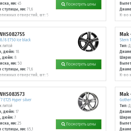
иска, мм:
45
Вылет
Посмотреть цены
 ступицы, мм:
71,6
Диаме
епежных отверстий, шт:
5
К-во 
 располож. отверстий, мм:
Диаме
108
 WHS082755
Mak 
8/8 ET50 Ice black
Stern 
к литой
Тип:
Д
, дюйм:
18
Диаме
, дюйм:
8
Ширин
иска, мм:
50
Вылет
Посмотреть цены
 ступицы, мм:
71,6
Диаме
епежных отверстий, шт:
5
К-во 
 располож. отверстий, мм:
Диаме
112
 WHS083573
Mak 
/7 ET25 Hyper silver
Gothen
к литой
Тип:
Д
, дюйм:
17
Диаме
, дюйм:
7
Ширин
иска, мм:
25
Вылет
Посмотреть цены
 ступицы, мм:
65,1
Диаме