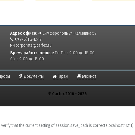
Адрес офиса:
Симферополь ул. Калинина 59
+7(978)112-12-19
corporate@carfex.ru
Время работы офиса:
Пн-Пт: с 9-00 до 18-00
Сб: с 9-00 до 13-00
просы
Документы
Гараж
Блокнот
© Carfex 2016 - 2026
erify that the current setting of session.save_path is correct (localhost:11211)