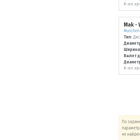
К-во кр
Диаметр
108
Mak -
Munchen 
Тип:
Дис
Диаметр
Ширина
Вылет д
Диаметр
К-во кр
Диаметр
120
По заданным
По заданным
По задан
параметрам товары
параметрам товары
параметр
не найдены!
не найдены!
не найде