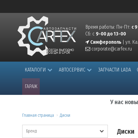
Время работы: Пн-Пт:
с 9
Сб: с
9-00 до 13-00
Симферополь
| ул. К
corporate@carfex.ru
КАТАЛОГИ
АВТОСЕРВИС
ЗАПЧАСТИ LADA
ГАРАЖ
У нас нов
Главная страница
Диски
Диски
Бренд