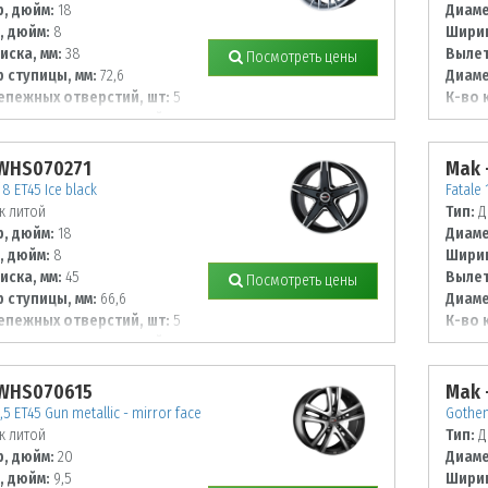
, дюйм:
18
Диаме
, дюйм:
8
Ширин
иска, мм:
38
Вылет
Посмотреть цены
 ступицы, мм:
72,6
Диаме
епежных отверстий, шт:
5
К-во 
 располож. отверстий, мм:
Диаме
112
 WHS070271
Mak 
8 ET45 Ice black
Fatale 
к литой
Тип:
Д
, дюйм:
18
Диаме
, дюйм:
8
Ширин
иска, мм:
45
Вылет
Посмотреть цены
 ступицы, мм:
66,6
Диаме
епежных отверстий, шт:
5
К-во 
 располож. отверстий, мм:
Диаме
114,3
 WHS070615
Mak 
,5 ET45 Gun metallic - mirror face
Gothen
к литой
Тип:
Д
, дюйм:
20
Диаме
, дюйм:
9,5
Ширин