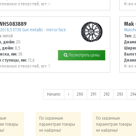
епежных отверстий, шт:
4
К-во 
 располож. отверстий, мм:
Диаме
108
 WHS083889
Mak 
20/8,5 ET38 Gun metallic - mirror face
Munche
к литой
Тип:
Д
, дюйм:
20
Диаме
, дюйм:
8,5
Ширин
иска, мм:
38
Вылет
Посмотреть цены
 ступицы, мм:
72,6
Диаме
епежных отверстий, шт:
5
К-во 
 располож. отверстий, мм:
Диаме
120
Начало
‹
290
291
292
293
29
ным
По заданным
По заданным
ам товары
параметрам товары
параметрам товары
ны!
не найдены!
не найдены!