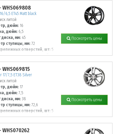
- WHS069808
16/6,5 ET45 Matt black
иск литой
тр, дюйм:
16
а, дюйм:
6,5
 диска, мм:
45
Посмотреть цены
тр ступицы, мм:
72
крепежных отверстий, шт:
5
тр располож. отверстий, мм:
- WHS069815
 17/7,5 ET38 Silver
иск литой
тр, дюйм:
17
а, дюйм:
7,5
 диска, мм:
38
Посмотреть цены
тр ступицы, мм:
72,6
крепежных отверстий, шт:
5
тр располож. отверстий, мм:
- WHS070262