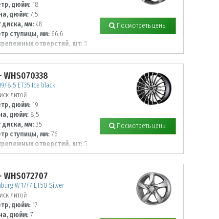
тр, дюйм:
18
а, дюйм:
7,5
 диска, мм:
48
Посмотреть цены
тр ступицы, мм:
66,6
крепежных отверстий, шт:
5
тр располож. отверстий, мм:
- WHS070338
19/8,5 ET35 Ice black
иск литой
тр, дюйм:
19
а, дюйм:
8,5
 диска, мм:
35
Посмотреть цены
тр ступицы, мм:
76
крепежных отверстий, шт:
5
тр располож. отверстий, мм:
- WHS072707
burg W 17/7 ET50 Silver
иск литой
тр, дюйм:
17
а, дюйм:
7