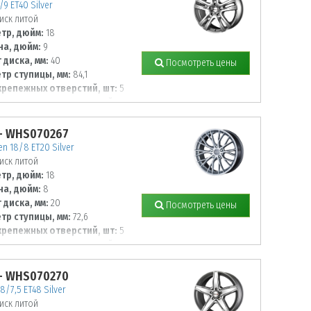
/9 ET40 Silver
иск литой
тр, дюйм:
18
а, дюйм:
9
 диска, мм:
40
Посмотреть цены
тр ступицы, мм:
84,1
крепежных отверстий, шт:
5
тр располож. отверстий, мм:
- WHS070267
n 18/8 ET20 Silver
иск литой
тр, дюйм:
18
а, дюйм:
8
 диска, мм:
20
Посмотреть цены
тр ступицы, мм:
72,6
крепежных отверстий, шт:
5
тр располож. отверстий, мм:
- WHS070270
8/7,5 ET48 Silver
иск литой