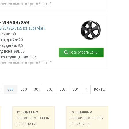
крепежных отверстий, шт:
5
тр располож. отверстий, мм:
- WHS097859
5 20/8,5 ET35 Ice superdark
иск литой
тр, дюйм:
20
а, дюйм:
8,5
 диска, мм:
35
Посмотреть цены
тр ступицы, мм:
71,6
крепежных отверстий, шт:
5
тр располож. отверстий, мм:
8
299
300
301
302
303
304
›
Конец
По заданным
По заданным
По
параметрам товары
параметрам товары
па
не найдены!
не найдены!
не 