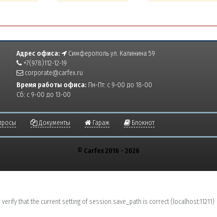
Адрес офиса:
Симферополь ул. Калинина 59
+7(978)112-12-19
corporate@carfex.ru
Время работы офиса:
Пн-Пт: с 9-00 до 18-00
Сб: с 9-00 до 13-00
просы
Документы
Гараж
Блокнот
© Carfex 2016 - 2026
erify that the current setting of session.save_path is correct (localhost:11211)