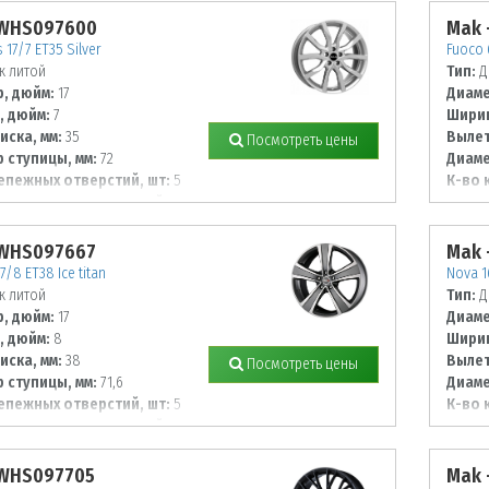
 WHS097600
Mak 
 17/7 ET35 Silver
Fuoco 6
к литой
Тип:
Д
, дюйм:
17
Диаме
, дюйм:
7
Ширин
иска, мм:
35
Вылет
Посмотреть цены
 ступицы, мм:
72
Диаме
епежных отверстий, шт:
5
К-во 
 располож. отверстий, мм:
Диаме
139,7
 WHS097667
Mak 
7/8 ET38 Ice titan
Nova 1
к литой
Тип:
Д
, дюйм:
17
Диаме
, дюйм:
8
Ширин
иска, мм:
38
Вылет
Посмотреть цены
 ступицы, мм:
71,6
Диаме
епежных отверстий, шт:
5
К-во 
 располож. отверстий, мм:
Диаме
105
 WHS097705
Mak 