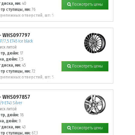
 диска, мм:
40
Посмотреть цены
тр ступицы, мм:
76
крепежных отверстий, шт:
5
тр располож. отверстий, мм:
- WHS097797
17/7,5 ET45 Ice black
иск литой
тр, дюйм:
17
а, дюйм:
7,5
 диска, мм:
45
Посмотреть цены
тр ступицы, мм:
72
крепежных отверстий, шт:
5
тр располож. отверстий, мм:
- WHS097857
/9 ET43 Silver
иск литой
тр, дюйм:
18
а, дюйм:
9
 диска, мм:
43
Посмотреть цены
тр ступицы, мм:
67,1