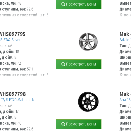
иска, мм:
48
Вылет
Посмотреть цены
 ступицы, мм:
72,6
Диаме
епежных отверстий, шт:
5
К-во 
 располож. отверстий, мм:
Диаме
114,3
 WHS097795
Mak 
8 ET42 Silver
Fatale 
к литой
Тип:
Д
, дюйм:
18
Диаме
, дюйм:
8
Ширин
иска, мм:
42
Вылет
Посмотреть цены
 ступицы, мм:
57,1
Диаме
епежных отверстий, шт:
5
К-во 
 располож. отверстий, мм:
Диаме
108
 WHS097798
Mak 
17/8 ET40 Matt black
Aria 18
к литой
Тип:
Д
, дюйм:
17
Диаме
, дюйм:
8
Ширин
иска, мм:
40
Вылет
Посмотреть цены
 ступицы, мм:
72,6
Диаме