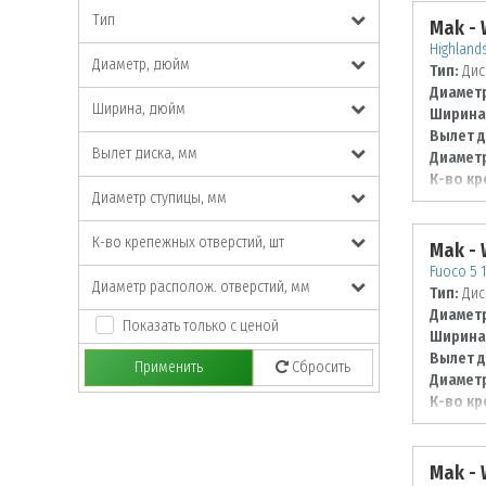
Тип
Mak -
Highlands
Диаметр, дюйм
Тип:
Дис
Диаметр
Ширина, дюйм
Ширина
Вылет д
Вылет диска, мм
Диаметр
К-во кр
Диаметр ступицы, мм
Диаметр
100
К-во крепежных отверстий, шт
Mak -
Fuoco 5 1
Диаметр располож. отверстий, мм
Тип:
Дис
Диаметр
Показать только с ценой
Ширина
Вылет д
Применить
Сбросить
Диаметр
К-во кр
Диаметр
127
Mak -