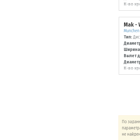
К-во кр
Диаметр
120
Mak -
Munchen 
Тип:
Дис
Диаметр
Ширина
Вылет д
Диаметр
К-во кр
Диаметр
120
По заданным
По заданным
По задан
параметрам товары
параметрам товары
параметр
не найдены!
не найдены!
не найде