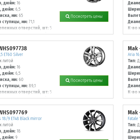
, дюйм:
16
Диаме
, дюйм:
6,5
Ширин
иска, мм:
65
Вылет
Посмотреть цены
 ступицы, мм:
71,1
Диаме
епежных отверстий, шт:
5
К-во 
 располож. отверстий, мм:
Диаме
127
 WHS097738
Mak 
,5 ET60 Silver
Aria 16
к литой
Тип:
Д
, дюйм:
16
Диаме
, дюйм:
6,5
Ширин
иска, мм:
60
Вылет
Посмотреть цены
 ступицы, мм:
89,1
Диаме
епежных отверстий, шт:
5
К-во 
 располож. отверстий, мм:
Диаме
112
 WHS097769
Mak 
 18/9 ET48 Black mirror
Fatale 
к литой
Тип:
Д
, дюйм:
18
Диаме
, дюйм:
9
Ширин