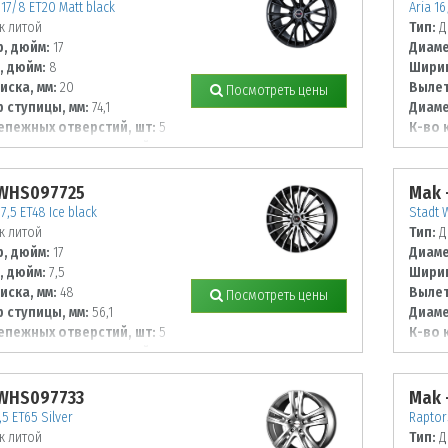
17/8 ET20 Matt black
Aria 16
к литой
Тип:
Д
, дюйм:
17
Диаме
, дюйм:
8
Ширин
иска, мм:
20
Вылет
Посмотреть цены
 ступицы, мм:
74,1
Диаме
епежных отверстий, шт:
5
К-во 
 располож. отверстий, мм:
Диаме
114,3
 WHS097725
Mak 
/7,5 ET48 Ice black
Stadt 
к литой
Тип:
Д
, дюйм:
17
Диаме
, дюйм:
7,5
Ширин
иска, мм:
48
Вылет
Посмотреть цены
 ступицы, мм:
56,1
Диаме
епежных отверстий, шт:
5
К-во 
 располож. отверстий, мм:
Диаме
112
 WHS097733
Mak 
,5 ET65 Silver
Raptor
к литой
Тип:
Д