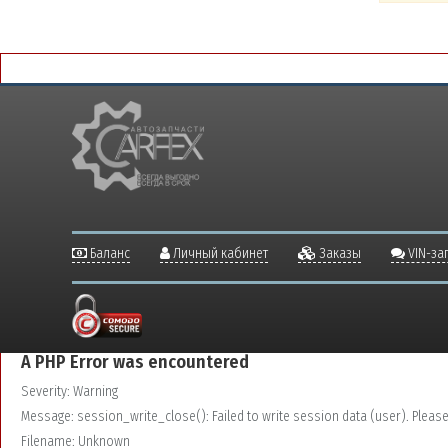
Баланс
Личный кабинет
Заказы
VIN-за
A PHP Error was encountered
Severity: Warning
Message: session_write_close(): Failed to write session data (user). Please v
Filename: Unknown