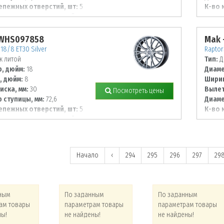
епежных отверстий, шт:
5
К-во 
 располож. отверстий, мм:
Диаме
108
 WHS097858
Mak 
18/8 ET30 Silver
Raptor
к литой
Тип:
Д
, дюйм:
18
Диаме
, дюйм:
8
Ширин
иска, мм:
30
Вылет
Посмотреть цены
 ступицы, мм:
72,6
Диаме
епежных отверстий, шт:
5
К-во 
 располож. отверстий, мм:
Диаме
127
Начало
‹
294
295
296
297
29
ным
По заданным
По заданным
ам товары
параметрам товары
параметрам товары
ны!
не найдены!
не найдены!