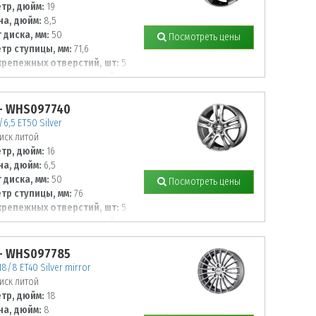
тр, дюйм:
19
а, дюйм:
8,5
 диска, мм:
50
Посмотреть цены
тр ступицы, мм:
71,6
крепежных отверстий, шт:
5
тр располож. отверстий, мм:
- WHS097740
/6,5 ET50 Silver
иск литой
тр, дюйм:
16
а, дюйм:
6,5
 диска, мм:
50
Посмотреть цены
тр ступицы, мм:
76
крепежных отверстий, шт:
5
тр располож. отверстий, мм:
- WHS097785
18/8 ET40 Silver mirror
иск литой
тр, дюйм:
18
а, дюйм:
8