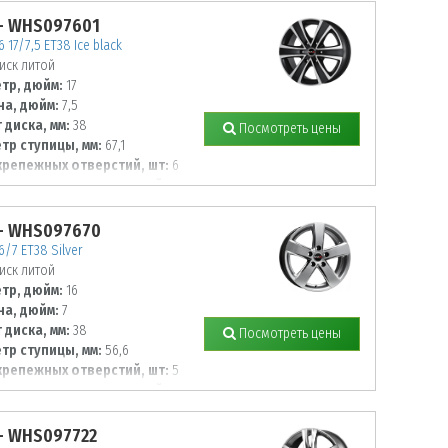
- WHS097601
 17/7,5 ET38 Ice black
иск литой
тр, дюйм:
17
а, дюйм:
7,5
 диска, мм:
38
Посмотреть цены
тр ступицы, мм:
67,1
крепежных отверстий, шт:
6
тр располож. отверстий, мм:
- WHS097670
6/7 ET38 Silver
иск литой
тр, дюйм:
16
а, дюйм:
7
 диска, мм:
38
Посмотреть цены
тр ступицы, мм:
56,6
крепежных отверстий, шт:
5
тр располож. отверстий, мм:
- WHS097722