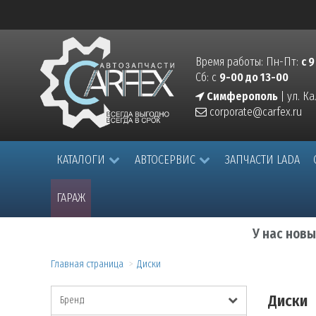
Время работы: Пн-Пт:
с 9
Сб: с
9-00 до 13-00
Симферополь
| ул. К
corporate@carfex.ru
КАТАЛОГИ
АВТОСЕРВИС
ЗАПЧАСТИ LADA
ГАРАЖ
У нас нов
Главная страница
Диски
Диски
Бренд