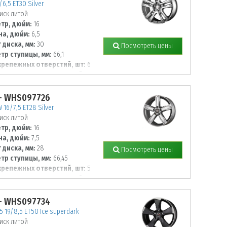
/6,5 ET30 Silver
иск литой
тр, дюйм:
16
а, дюйм:
6,5
 диска, мм:
30
Посмотреть цены
тр ступицы, мм:
66,1
крепежных отверстий, шт:
6
тр располож. отверстий, мм:
- WHS097726
W 16/7,5 ET28 Silver
иск литой
тр, дюйм:
16
а, дюйм:
7,5
 диска, мм:
28
Посмотреть цены
тр ступицы, мм:
66,45
крепежных отверстий, шт:
5
тр располож. отверстий, мм:
- WHS097734
5 19/8,5 ET50 Ice superdark
иск литой