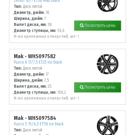
Zenith 18/7 ET38 Matt black
Тип:
Диск литой
Диаметр, дюйм:
18
Ширина, дюйм:
7
Вылет диска, мм:
38
Посмотреть цены
Диаметр ступицы, мм:
56,6
К-во крепежных отверстий, шт:
5
Диаметр располож. отверстий, мм:
105
Mak - WHS097582
Fuoco 6 17/7,5 ET25 Ice black
Тип:
Диск литой
Диаметр, дюйм:
17
Ширина, дюйм:
7,5
Вылет диска, мм:
25
Посмотреть цены
Диаметр ступицы, мм:
106,2
К-во крепежных отверстий, шт:
6
Диаметр располож. отверстий, мм:
139,7
Mak - WHS097584
Fuoco 5 15/6,5 ET58 Ice black
Тип:
Диск литой