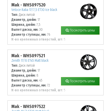
Mak - WHS097520
Veloce Italia 17/7,5 ET30 Ice black
Тип:
Диск литой
Диаметр, дюйм:
17
Ширина, дюйм:
7,5
Вылет диска, мм:
30
Посмотреть цены
Диаметр ступицы, мм:
76
К-во крепежных отверстий, шт:
5
Диаметр располож. отверстий, мм:
112
Mak - WHS097521
Zenith 17/8 ET45 Matt black
Тип:
Диск литой
Диаметр, дюйм:
17
Ширина, дюйм:
8
Вылет диска, мм:
45
Посмотреть цены
Диаметр ступицы, мм:
72
К-во крепежных отверстий, шт:
5
Диаметр располож. отверстий, мм:
108
Mak - WHS097522