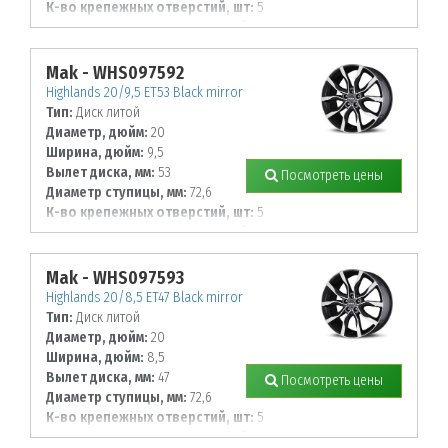
К-во крепежных отверстий, шт:
5
Диаметр располож. отверстий, мм:
150
Mak - WHS097592
Highlands 20/9,5 ET53 Black mirror
Тип:
Диск литой
Диаметр, дюйм:
20
Ширина, дюйм:
9,5
Вылет диска, мм:
53
Посмотреть цены
Диаметр ступицы, мм:
72,6
К-во крепежных отверстий, шт:
5
Диаметр располож. отверстий, мм:
120
Mak - WHS097593
Highlands 20/8,5 ET47 Black mirror
Тип:
Диск литой
Диаметр, дюйм:
20
Ширина, дюйм:
8,5
Вылет диска, мм:
47
Посмотреть цены
Диаметр ступицы, мм:
72,6
К-во крепежных отверстий, шт:
5
Диаметр располож. отверстий, мм: