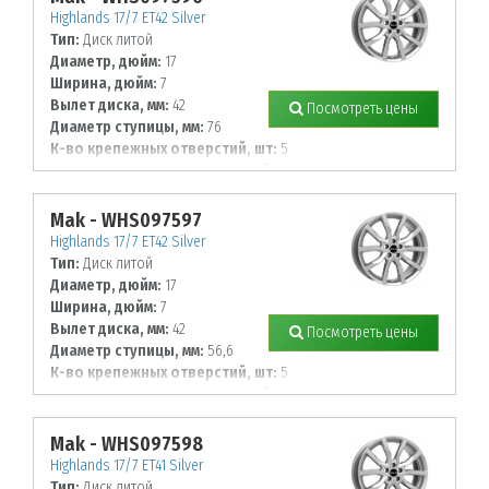
Highlands 17/7 ET42 Silver
Тип:
Диск литой
Диаметр, дюйм:
17
Ширина, дюйм:
7
Вылет диска, мм:
42
Посмотреть цены
Диаметр ступицы, мм:
76
К-во крепежных отверстий, шт:
5
Диаметр располож. отверстий, мм:
112
Mak - WHS097597
Highlands 17/7 ET42 Silver
Тип:
Диск литой
Диаметр, дюйм:
17
Ширина, дюйм:
7
Вылет диска, мм:
42
Посмотреть цены
Диаметр ступицы, мм:
56,6
К-во крепежных отверстий, шт:
5
Диаметр располож. отверстий, мм:
105
Mak - WHS097598
Highlands 17/7 ET41 Silver
Тип:
Диск литой