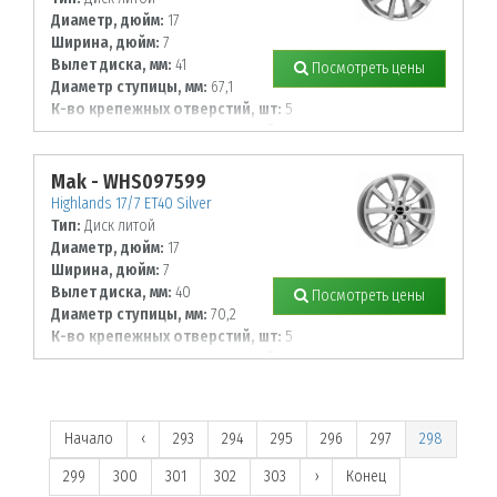
Диаметр, дюйм:
17
Ширина, дюйм:
7
Вылет диска, мм:
41
Посмотреть цены
Диаметр ступицы, мм:
67,1
К-во крепежных отверстий, шт:
5
Диаметр располож. отверстий, мм:
120
Mak - WHS097599
Highlands 17/7 ET40 Silver
Тип:
Диск литой
Диаметр, дюйм:
17
Ширина, дюйм:
7
Вылет диска, мм:
40
Посмотреть цены
Диаметр ступицы, мм:
70,2
К-во крепежных отверстий, шт:
5
Диаметр располож. отверстий, мм:
115
Начало
‹
293
294
295
296
297
298
299
300
301
302
303
›
Конец