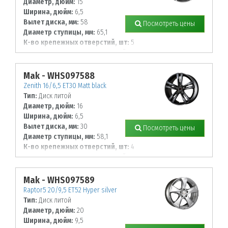
Диаметр, дюйм:
15
Ширина, дюйм:
6,5
Вылет диска, мм:
58
Посмотреть цены
Диаметр ступицы, мм:
65,1
К-во крепежных отверстий, шт:
5
Диаметр располож. отверстий, мм:
160
Mak - WHS097588
Zenith 16/6,5 ET30 Matt black
Тип:
Диск литой
Диаметр, дюйм:
16
Ширина, дюйм:
6,5
Вылет диска, мм:
30
Посмотреть цены
Диаметр ступицы, мм:
58,1
К-во крепежных отверстий, шт:
4
Диаметр располож. отверстий, мм:
98
Mak - WHS097589
Raptor5 20/9,5 ET52 Hyper silver
Тип:
Диск литой
Диаметр, дюйм:
20
Ширина, дюйм:
9,5