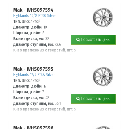
120
Mak - WHS097594
Highlands 19/8 ET38 Silver
Тип:
Диск литой
Диаметр, дюйм:
19
Ширина, дюйм:
8
Вылет диска, мм:
38
Посмотреть цены
Диаметр ступицы, мм:
72,6
К-во крепежных отверстий, шт:
5
Диаметр располож. отверстий, мм:
120
Mak - WHS097595
Highlands 17/7 ET48 Silver
Тип:
Диск литой
Диаметр, дюйм:
17
Ширина, дюйм:
7
Вылет диска, мм:
48
Посмотреть цены
Диаметр ступицы, мм:
56,1
К-во крепежных отверстий, шт:
5
Диаметр располож. отверстий, мм:
100
Mak - WHS097596