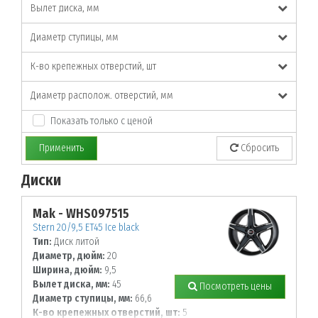
Вылет диска, мм
Диаметр ступицы, мм
К-во крепежных отверстий, шт
Диаметр располож. отверстий, мм
Показать только с ценой
Применить
Сбросить
Диски
По заданным параметрам товары не найдены!
Mak - WHS097515
Stern 20/9,5 ET45 Ice black
Тип:
Диск литой
Диаметр, дюйм:
20
Ширина, дюйм:
9,5
Вылет диска, мм:
45
Посмотреть цены
Диаметр ступицы, мм:
66,6
К-во крепежных отверстий, шт:
5