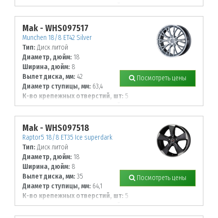
Диаметр располож. отверстий, мм:
112
Mak - WHS097517
Munchen 18/8 ET42 Silver
Тип:
Диск литой
Диаметр, дюйм:
18
Ширина, дюйм:
8
Вылет диска, мм:
42
Посмотреть цены
Диаметр ступицы, мм:
63,4
К-во крепежных отверстий, шт:
5
Диаметр располож. отверстий, мм:
108
Mak - WHS097518
Raptor5 18/8 ET35 Ice superdark
Тип:
Диск литой
Диаметр, дюйм:
18
Ширина, дюйм:
8
Вылет диска, мм:
35
Посмотреть цены
Диаметр ступицы, мм:
64,1
К-во крепежных отверстий, шт:
5
Диаметр располож. отверстий, мм:
120