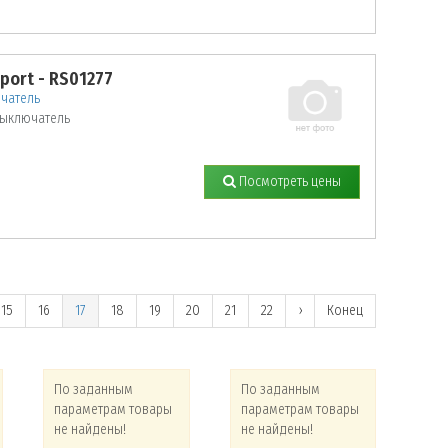
sport - RS01277
чатель
ыключатель
Посмотреть цены
15
16
17
18
19
20
21
22
›
Конец
По заданным
По заданным
По
параметрам товары
параметрам товары
па
не найдены!
не найдены!
не 