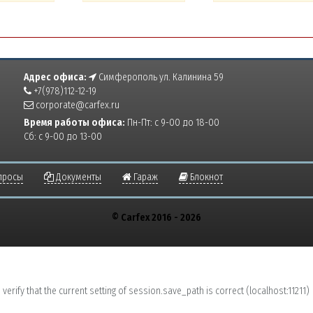
Адрес офиса:
Симферополь ул. Калинина 59
+7(978)112-12-19
corporate@carfex.ru
Время работы офиса:
Пн-Пт: с 9-00 до 18-00
Сб: с 9-00 до 13-00
просы
Документы
Гараж
Блокнот
© Carfex 2016 - 2026
erify that the current setting of session.save_path is correct (localhost:11211)