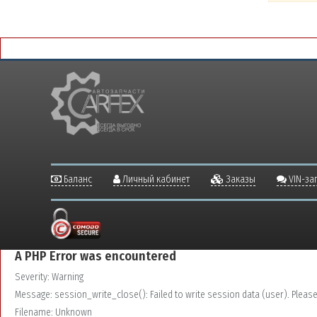
Баланс
Личный кабинет
Заказы
VIN-за
A PHP Error was encountered
Severity: Warning
Message: session_write_close(): Failed to write session data (user). Please v
Filename: Unknown