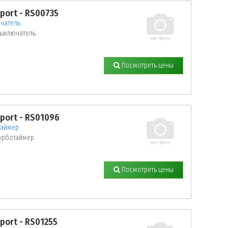
sport - RS00735
чатель
ыключатель
Посмотреть цены
sport - RS01096
таймер
урботаймер
Посмотреть цены
sport - RS01255