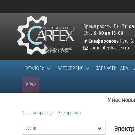
Время работы: Пн-Пт:
с 9
Сб: с
9-00 до 13-00
Симферополь
| ул. К
corporate@carfex.ru
КАТАЛОГИ
АВТОСЕРВИС
ЗАПЧАСТИ LADA
ГАРАЖ
У нас нов
Главная страница
Электроника
Электр
Бренд