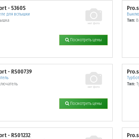
ort - 5360S
Pro.
еле для вспышки
Выклю
ышка
Тип:
В
Посмотреть цены
ort - RS00739
Pro.
тель
Турбо
лючатель
Тип:
Т
Посмотреть цены
ort - RS01232
Pro.