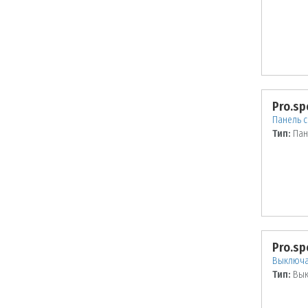
Pro.sp
Панель с
Тип:
Пан
Pro.sp
Выключа
Тип:
Вык