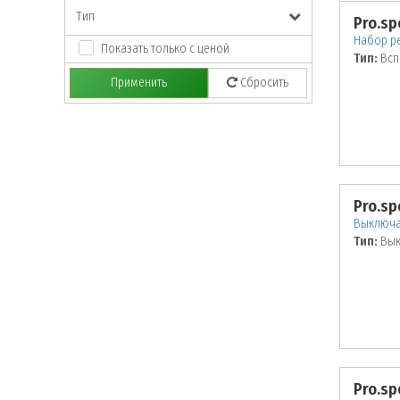
Тип
Pro.sp
Набор р
Показать только с ценой
Тип:
Всп
Применить
Сбросить
Pro.sp
Выключа
Тип:
Вык
Pro.sp