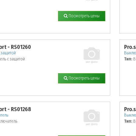
Посмотреть цены
ort - RS01260
Pro.
 защитой
Выклю
ель с защитой
Тип:
В
Посмотреть цены
ort - RS01268
Pro.
тель
Выклю
лючатель
Тип:
В