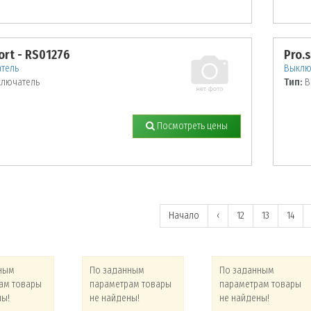
ort - RS01276
Pro.
тель
Выклю
лючатель
Тип:
В
Посмотреть цены
Начало
‹
12
13
14
ным
По заданным
По заданным
ам товары
параметрам товары
параметрам товары
ны!
не найдены!
не найдены!