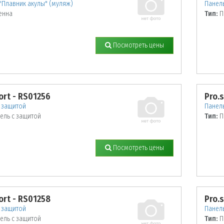
"Плавник акулы" (муляж)
Панель
енна
Тип:
П
Посмотреть цены
ort - RS01256
Pro.
 защитой
Панель
ель с защитой
Тип:
П
Посмотреть цены
ort - RS01258
Pro.
 защитой
Панель
ель с защитой
Тип:
П