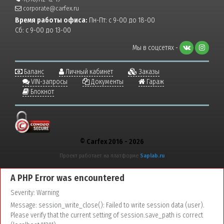
corporate@carfex.ru
Время работы офиса:
Пн-Пт: с 9-00 до 18-00
Сб: с 9-00 до 13-00
Мы в соцсетях -
Баланс
Личный кабинет
Заказы
VIN-запросы
Документы
Гараж
Блокнот
© Carfex 2016 - 2026
Проект работает на платформе
Saplab.ru
A PHP Error was encountered
Severity: Warning
Message: session_write_close(): Failed to write session data (user).
Please verify that the current setting of session.save_path is correct