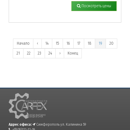
Посмотреть цены
Начало
‹
14
15
16
17
18
19
20
21
22
23
24
›
Конец
Адрес офиса:
Симферополь ул. Калинина 59
+7(978)112-12-19