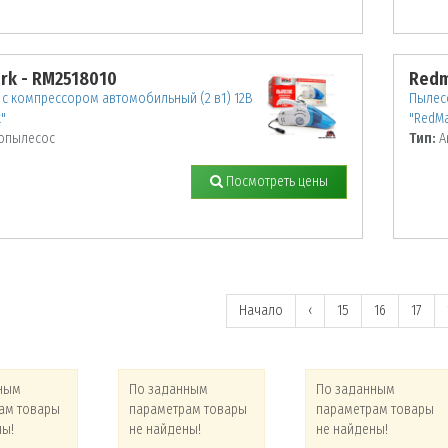
rk - RM2518010
Redm
с компрессором автомобильный (2 в1) 12В
Пылес
"
"RedMa
опылесос
Тип:
А
Посмотреть цены
Начало
‹
15
16
17
ным
По заданным
По заданным
ам товары
параметрам товары
параметрам товары
ны!
не найдены!
не найдены!