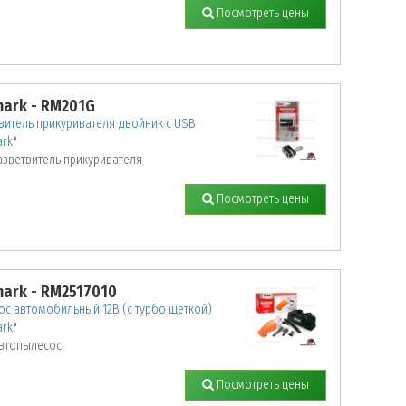
Посмотреть цены
ark - RM201G
витель прикуривателя двойник с USB
rk"
азветвитель прикуривателя
Посмотреть цены
ark - RM2517010
с автомобильный 12В (с турбо щеткой)
rk"
втопылесос
Посмотреть цены