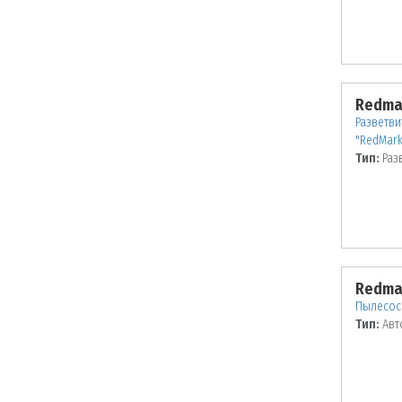
Redma
Разветви
"RedMark
Тип:
Раз
Redma
Пылесос
Тип:
Авт