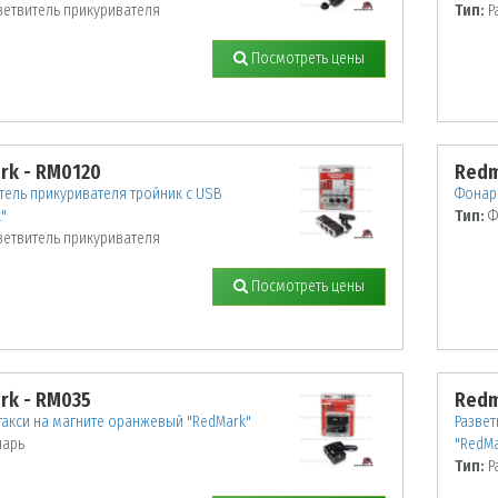
ветвитель прикуривателя
Тип:
Р
Посмотреть цены
rk - RM0120
Redm
тель прикуривателя тройник с USB
Фонарь
"
Тип:
Ф
ветвитель прикуривателя
Посмотреть цены
rk - RM035
Redm
акси на магните оранжевый "RedMark"
Развет
арь
"RedMa
Тип:
Р