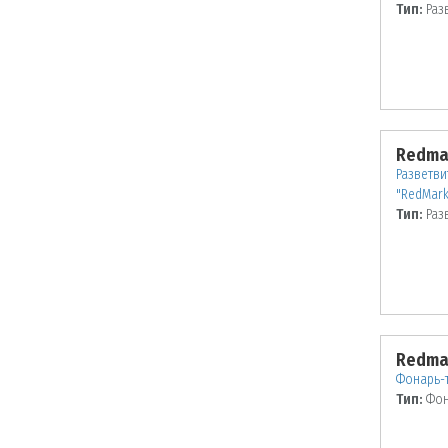
Тип:
Раз
Redma
Разветви
"RedMark
Тип:
Раз
Redma
Фонарь-т
Тип:
Фон