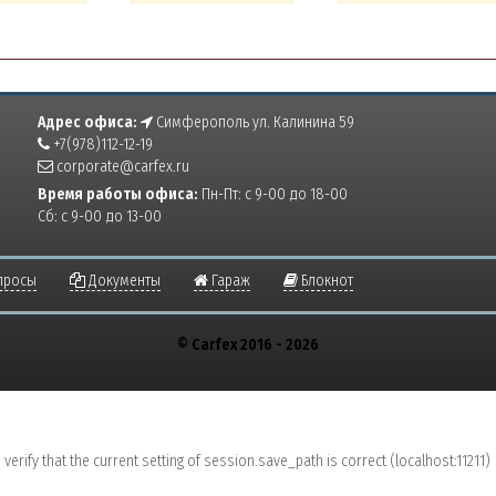
Адрес офиса:
Симферополь ул. Калинина 59
+7(978)112-12-19
corporate@carfex.ru
Время работы офиса:
Пн-Пт: с 9-00 до 18-00
Сб: с 9-00 до 13-00
просы
Документы
Гараж
Блокнот
© Carfex 2016 - 2026
erify that the current setting of session.save_path is correct (localhost:11211)