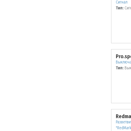
Сигнал
Тип:
Сиг
Pro.sp
Выключа
Тип:
Вык
Redma
Разветви
"RedMark