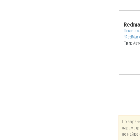
Redma
Пылесос 
"RedMark
Тип:
Авт
По заданным
По заданным
По задан
параметрам товары
параметрам товары
параметр
не найдены!
не найдены!
не найде