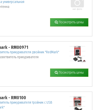
на универсальная
нтенна
Посмотреть цены
ark - RM00971
витель прикуривателя двойник "RedMark"
азветвитель прикуривателя
Посмотреть цены
ark - RM0100
витель прикуривателя тройник с USB
rk"