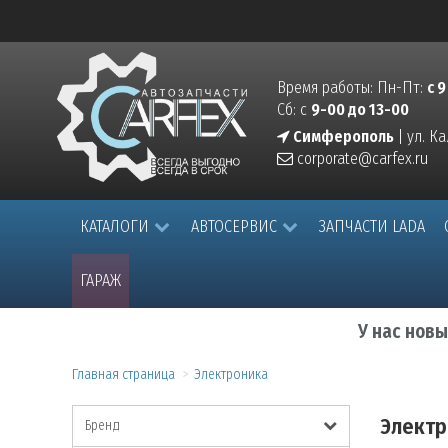
Время работы: Пн-Пт:
с 9
Сб: с
9-00 до 13-00
Симферополь
| ул. К
corporate@carfex.ru
КАТАЛОГИ
АВТОСЕРВИС
ЗАПЧАСТИ LADA
ГАРАЖ
У нас нов
Главная страница
Электроника
Электр
Бренд