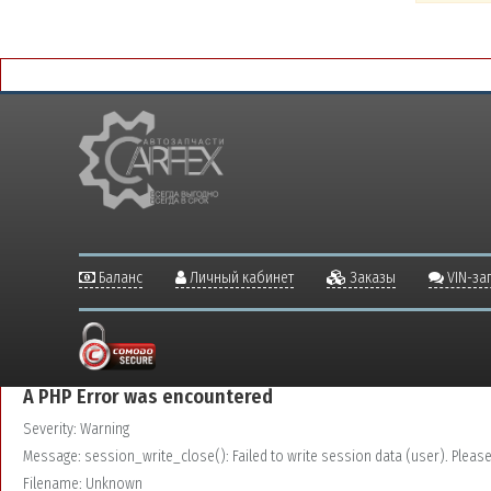
Баланс
Личный кабинет
Заказы
VIN-за
A PHP Error was encountered
Severity: Warning
Message: session_write_close(): Failed to write session data (user). Please v
Filename: Unknown