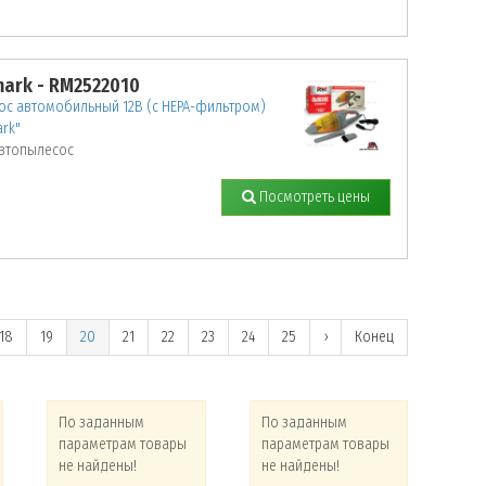
ark - RM2522010
ос автомобильный 12В (с НЕРА-фильтром)
rk"
втопылесос
Посмотреть цены
18
19
20
21
22
23
24
25
›
Конец
По заданным
По заданным
По
параметрам товары
параметрам товары
па
не найдены!
не найдены!
не 