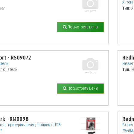
Антен
нал
Тип:
А
Посмотреть цены
ort - RS09072
Redm
тель
Развет
лючатель
Тип:
Р
Посмотреть цены
rk - RM0098
Redm
тель прикуривателя двойник с USB
Развет
"
"RedMa