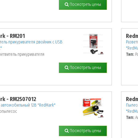
Посмотреть цены
rk - RM201
Redm
тель прикуривателя двойник с USB
Развет
"
"RedMa
ветвитель прикуривателя
Тип:
Р
Посмотреть цены
rk - RM2507012
Redm
 автомобильный 12В "RedMark"
Пылесо
опылесос
"RedMa
Тип:
А
Посмотреть цены