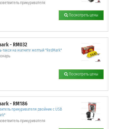
азветвитель прикуривателя
Посмотреть цены
ark - RM032
-такси на магните желтый "RedMark"
онарь
Посмотреть цены
ark - RM186
витель прикуривателя двойник с USB
rk"
азветвитель прикуривателя